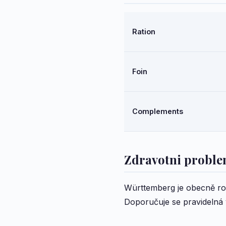
Ration
Foin
Complements
Zdravotni probl
Württemberg je obecně robus
Doporučuje se pravidelná v