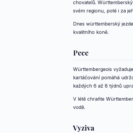
chovatelů. Württemberský 
svém regionu, poté i za je
Dnes württemberský jezdec
kvalitního koně.
Pece
Württembergeois vyžaduje 
kartáčování pomáhá udržov
každých 6 až 8 týdnů upra
V létě chraňte Württembe
vodě.
Vyziva