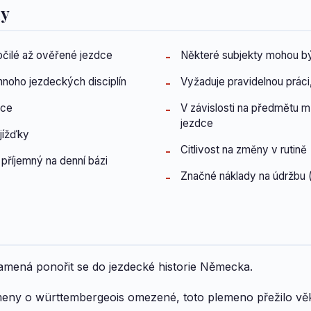
dy
čilé až ověřené jezdce
Některé subjekty mohou bý
noho jezdeckých disciplín
Vyžaduje pravidelnou práci
nce
V závislosti na předmětu
jezdce
jížďky
Citlivost na změny v rutině
říjemný na denní bázi
Značné náklady na údržbu (
mená ponořit se do jezdecké historie Německa.
ameny o württembergeois omezené, toto plemeno přežilo vě