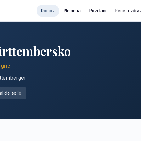
Domov
Plemena
Povolani
Pece a zdrav
rttembersko
agne
ttemberger
l de selle