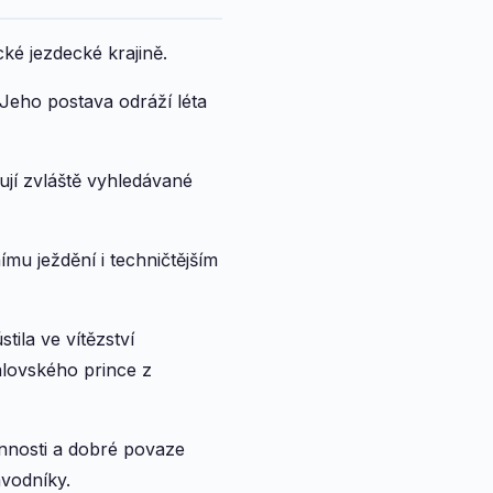
ké jezdecké krajině.
Jeho postava odráží léta
vují zvláště vyhledávané
u ježdění i techničtějším
ila ve vítězství
lovského prince z
nnosti a dobré povaze
ávodníky.