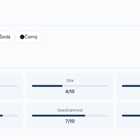
Šedá
Černý
Sila
4/10
Vsestrannost
7/10