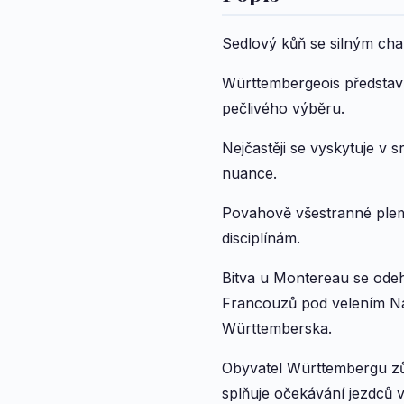
Sedlový kůň se silným cha
Württembergeois představ
pečlivého výběru.
Nejčastěji se vyskytuje v 
nuance.
Povahově všestranné pleme
disciplínám.
Bitva u Montereau se odeh
Francouzů pod velením Na
Württemberska.
Obyvatel Württembergu zůs
splňuje očekávání jezdců 