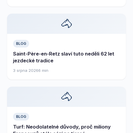
🐴
BLOG
Saint-Père-en-Retz slaví tuto neděli 62 let
jezdecké tradice
3 srpna 2026
6 min
🐴
BLOG
Turf: Neodolatelné důvody, proč miliony