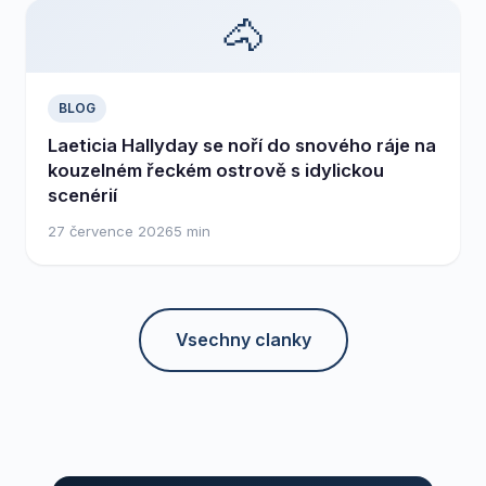
🐴
BLOG
Laeticia Hallyday se noří do snového ráje na
kouzelném řeckém ostrově s idylickou
scenérií
27 července 2026
5 min
Vsechny clanky