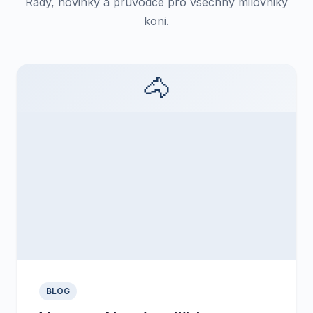
Rady, novinky a pruvodce pro vsechny milovniky
koni.
🐴
BLOG