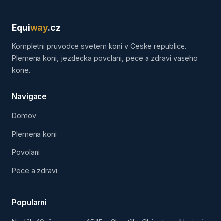
Equi
way
.cz
Kompletni pruvodce svetem koni v Ceske republice.
Plemena koni, jezdecka povolani, pece a zdravi vaseho
kone.
Navigace
Domov
Plemena koni
Povolani
Pece a zdravi
Popularni