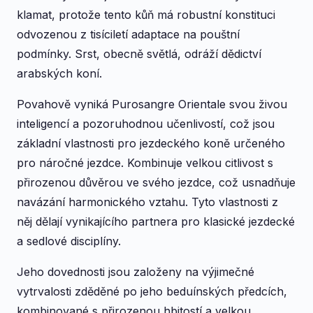
klamat, protože tento kůň má robustní konstituci
odvozenou z tisíciletí adaptace na pouštní
podmínky. Srst, obecně světlá, odráží dědictví
arabských koní.
Povahově vyniká Purosangre Orientale svou živou
inteligencí a pozoruhodnou učenlivostí, což jsou
základní vlastnosti pro jezdeckého koně určeného
pro náročné jezdce. Kombinuje velkou citlivost s
přirozenou důvěrou ve svého jezdce, což usnadňuje
navázání harmonického vztahu. Tyto vlastnosti z
něj dělají vynikajícího partnera pro klasické jezdecké
a sedlové disciplíny.
Jeho dovednosti jsou založeny na výjimečné
vytrvalosti zděděné po jeho beduínských předcích,
kombinované s přirozenou hbitostí a velkou