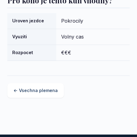
Pro koho je tento kun vhodny?
Pokrocily
Uroven jezdce
Volny cas
Vyuziti
€€€
Rozpocet
← Vsechna plemena