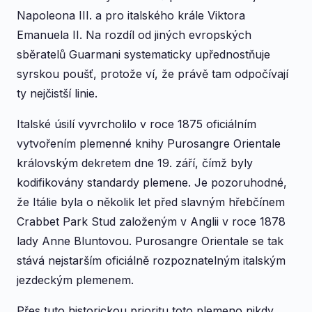
Napoleona III. a pro italského krále Viktora
Emanuela II. Na rozdíl od jiných evropských
sběratelů Guarmani systematicky upřednostňuje
syrskou poušť, protože ví, že právě tam odpočívají
ty nejčistší linie.
Italské úsilí vyvrcholilo v roce 1875 oficiálním
vytvořením plemenné knihy Purosangre Orientale
královským dekretem dne 19. září, čímž byly
kodifikovány standardy plemene. Je pozoruhodné,
že Itálie byla o několik let před slavným hřebčínem
Crabbet Park Stud založeným v Anglii v roce 1878
lady Anne Bluntovou. Purosangre Orientale se tak
stává nejstarším oficiálně rozpoznatelným italským
jezdeckým plemenem.
Přes tuto historickou prioritu toto plemeno nikdy