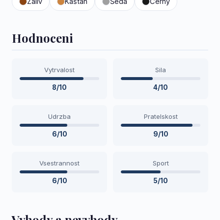
Záliv
Kaštan
Šedá
Černý
Hodnoceni
Vytrvalost
Sila
8/10
4/10
Udrzba
Pratelskost
6/10
9/10
Vsestrannost
Sport
6/10
5/10
Vyhody a nevyhody