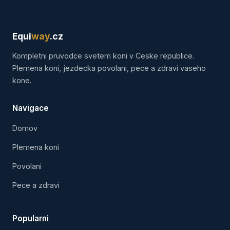
Equi
way
.cz
Kompletni pruvodce svetem koni v Ceske republice.
Plemena koni, jezdecka povolani, pece a zdravi vaseho
kone.
Navigace
Domov
Plemena koni
Povolani
Pece a zdravi
Popularni