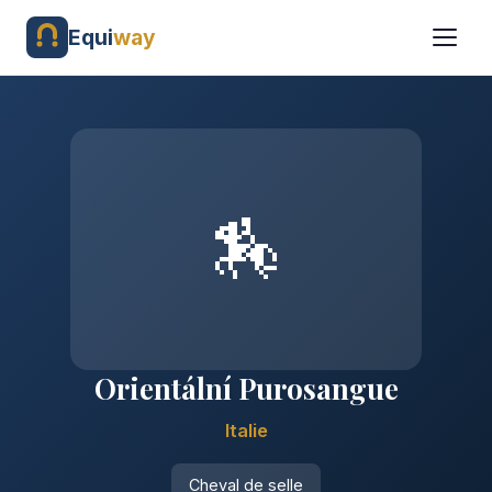
Equi
way
🏇
Orientální Purosangue
Italie
Cheval de selle