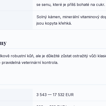
se senu, které je příliš bohaté na cukr.
Solný kámen, minerální vitaminový dop
jsou kopyta křehká.
emy
kově robustní kůň, ale je důležité zůstat ostražitý vůči kla
pravidelná veterinární kontrola.
3 543 — 17 532 EUR