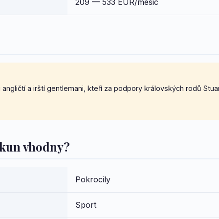
209 — 533 EUR/mesic
i angličtí a irští gentlemani, kteří za podpory královských rodů Stu
o kun vhodny?
Pokrocily
Sport