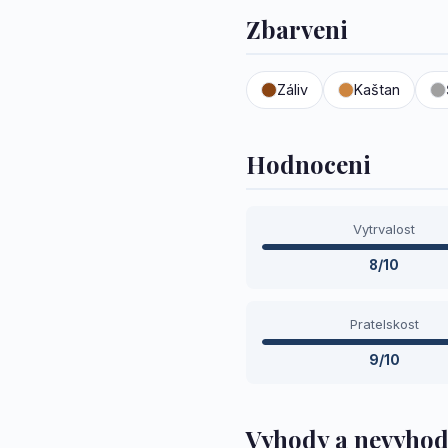
Zbarveni
Záliv
Kaštan
Hodnoceni
Vytrvalost
8/10
Pratelskost
9/10
Vyhody a nevyho