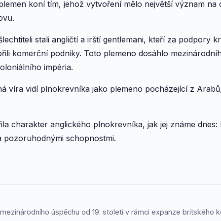
emen koní tím, jehož vytvoření mělo největší význam na 
ovu.
echtiteli stali angličtí a irští gentlemani, kteří za podpory 
ili komerční podniky. Toto plemeno dosáhlo mezinárodního
oloniálního impéria.
á víra vidí plnokrevníka jako plemeno pocházející z Arabů
řila charakter anglického plnokrevníka, jak jej známe dnes: 
a pozoruhodnými schopnostmi.
ezinárodního úspěchu od 19. století v rámci expanze britského ko