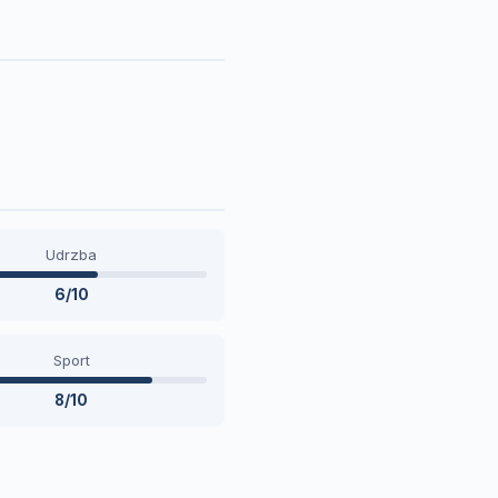
Udrzba
6/10
Sport
8/10