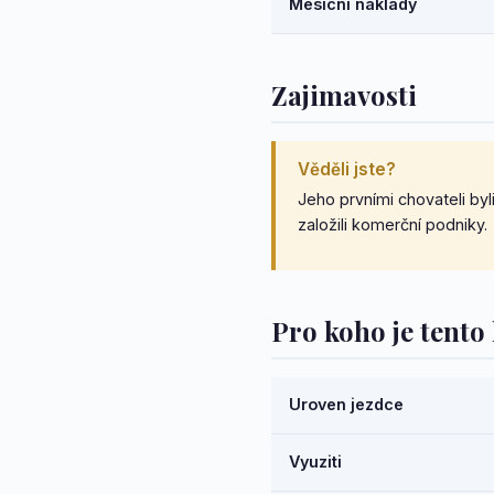
Mesicni naklady
Zajimavosti
Věděli jste?
Jeho prvními chovateli byl
založili komerční podniky.
Pro koho je tent
Uroven jezdce
Vyuziti