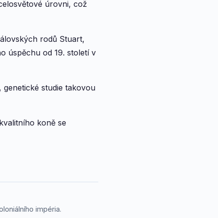
celosvětové úrovni, což
královských rodů Stuart,
 úspěchu od 19. století v
, genetické studie takovou
kvalitního koně se
loniálního impéria.