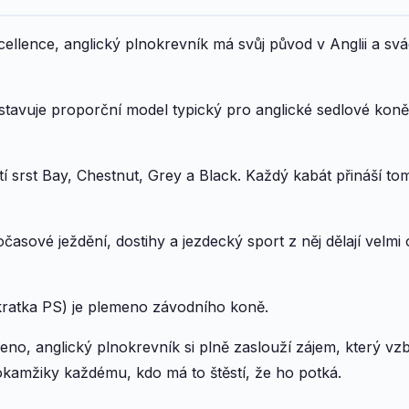
ellence, anglický plnokrevník má svůj původ v Anglii a s
stavuje proporční model typický pro anglické sedlové koně
 srst Bay, Chestnut, Grey a Black. Každý kabát přináší tom
asové ježdění, dostihy a jezdecký sport z něj dělají velmi
kratka PS) je plemeno závodního koně.
o, anglický plnokrevník si plně zaslouží zájem, který vzb
 okamžiky každému, kdo má to štěstí, že ho potká.