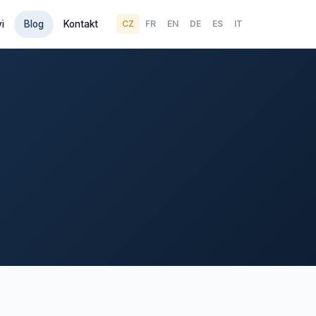
i
Blog
Kontakt
CZ
FR
EN
DE
ES
IT