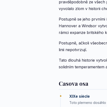
pravděpodobně ze všech pl
vyvolalo zlom v historii ch
Postupně se jeho prvními šl
Hannover a Windsor vytvoř
rámci expanze britského k
Postupně, ačkoli všeobecn
linii nepotvrzují.
Tato dlouhá historie vytvo
solidním temperamentem 
Casova osa
XIXe siècle
Toto plemeno dosáhlo m