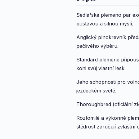
Sedlářské plemeno par exc
postavou a silnou myslí.
Anglický plnokrevník před
pečlivého výběru.
Standard plemene připouští
koni svůj vlastní lesk.
Jeho schopnosti pro volnoč
jezdeckém světě.
Thoroughbred (oficiální z
Roztomilé a výkonné plemen
štědrost zaručují zvláštní