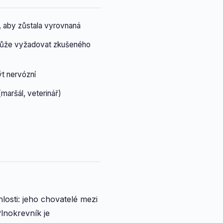
, aby zůstala vyrovnaná
 může vyžadovat zkušeného
t nervózní
maršál, veterinář)
losti: jeho chovatelé mezi
Plnokrevník je