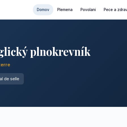
Domov
Plemena
Povolani
Pece a zdrav
glický plnokrevník
terre
l de selle