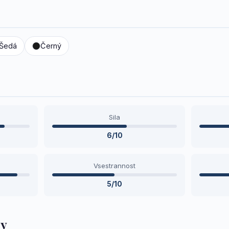
Šedá
Černý
Sila
6/10
Vsestrannost
5/10
dy