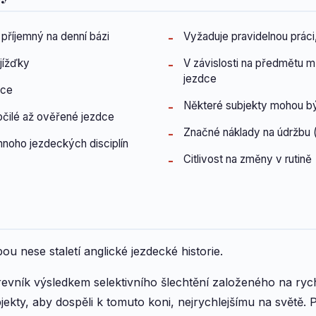
říjemný na denní bázi
Vyžaduje pravidelnou práci
jížďky
V závislosti na předmětu
jezdce
nce
Některé subjekty mohou bý
čilé až ověřené jezdce
Značné náklady na údržbu (
noho jezdeckých disciplín
Citlivost na změny v rutině
ou nese staletí anglické jezdecké historie.
evník výsledkem selektivního šlechtění založeného na rych
ubjekty, aby dospěli k tomuto koni, nejrychlejšímu na světě. 