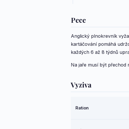
Pece
Anglický plnokrevník vyža
kartáčování pomáhá udržov
každých 6 až 8 týdnů upra
Na jaře musí být přechod n
Vyziva
Ration