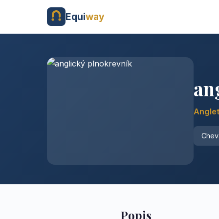
Equi
way
an
Angle
Cheva
Popis