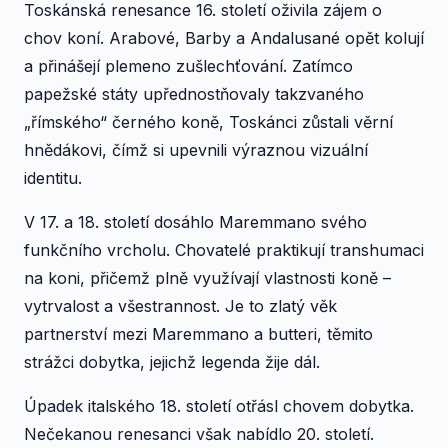
Toskánská renesance 16. století oživila zájem o
chov koní. Arabové, Barby a Andalusané opět kolují
a přinášejí plemeno zušlechťování. Zatímco
papežské státy upřednostňovaly takzvaného
„římského“ černého koně, Toskánci zůstali věrní
hnědákovi, čímž si upevnili výraznou vizuální
identitu.
V 17. a 18. století dosáhlo Maremmano svého
funkčního vrcholu. Chovatelé praktikují transhumaci
na koni, přičemž plně využívají vlastnosti koně –
vytrvalost a všestrannost. Je to zlatý věk
partnerství mezi Maremmano a butteri, těmito
strážci dobytka, jejichž legenda žije dál.
Úpadek italského 18. století otřásl chovem dobytka.
Nečekanou renesanci však nabídlo 20. století.