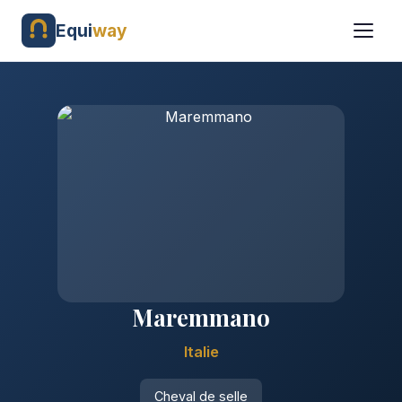
Equi
way
Maremmano
Italie
Cheval de selle