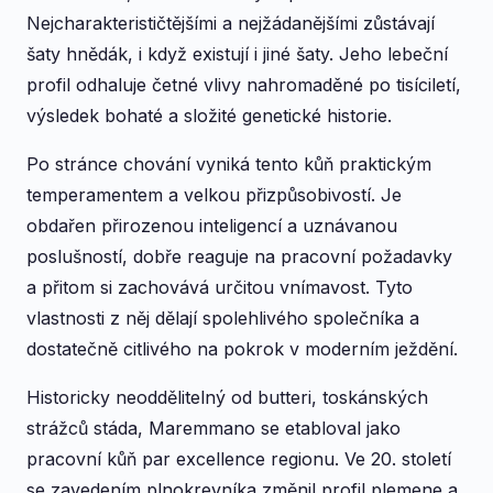
Nejcharakterističtějšími a nejžádanějšími zůstávají
šaty hnědák, i když existují i ​​jiné šaty. Jeho lebeční
profil odhaluje četné vlivy nahromaděné po tisíciletí,
výsledek bohaté a složité genetické historie.
Po stránce chování vyniká tento kůň praktickým
temperamentem a velkou přizpůsobivostí. Je
obdařen přirozenou inteligencí a uznávanou
poslušností, dobře reaguje na pracovní požadavky
a přitom si zachovává určitou vnímavost. Tyto
vlastnosti z něj dělají spolehlivého společníka a
dostatečně citlivého na pokrok v moderním ježdění.
Historicky neoddělitelný od butteri, toskánských
strážců stáda, Maremmano se etabloval jako
pracovní kůň par excellence regionu. Ve 20. století
se zavedením plnokrevníka změnil profil plemene a