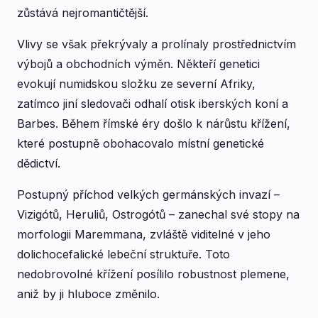
zůstává nejromantičtější.
Vlivy se však překrývaly a prolínaly prostřednictvím
výbojů a obchodních výměn. Někteří genetici
evokují numidskou složku ze severní Afriky,
zatímco jiní sledovači odhalí otisk iberských koní a
Barbes. Během římské éry došlo k nárůstu křížení,
které postupně obohacovalo místní genetické
dědictví.
Postupný příchod velkých germánských invazí –
Vizigótů, Heruliů, Ostrogótů – zanechal své stopy na
morfologii Maremmana, zvláště viditelné v jeho
dolichocefalické lebeční struktuře. Toto
nedobrovolné křížení posílilo robustnost plemene,
aniž by ji hluboce změnilo.