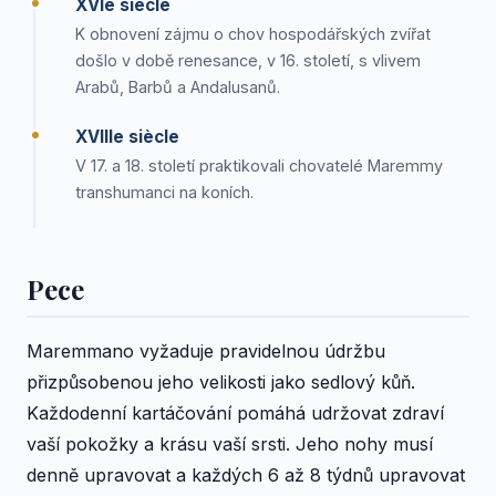
XVIe siècle
K obnovení zájmu o chov hospodářských zvířat
došlo v době renesance, v 16. století, s vlivem
Arabů, Barbů a Andalusanů.
XVIIIe siècle
V 17. a 18. století praktikovali chovatelé Maremmy
transhumanci na koních.
Pece
Maremmano vyžaduje pravidelnou údržbu
přizpůsobenou jeho velikosti jako sedlový kůň.
Každodenní kartáčování pomáhá udržovat zdraví
vaší pokožky a krásu vaší srsti. Jeho nohy musí
denně upravovat a každých 6 až 8 týdnů upravovat