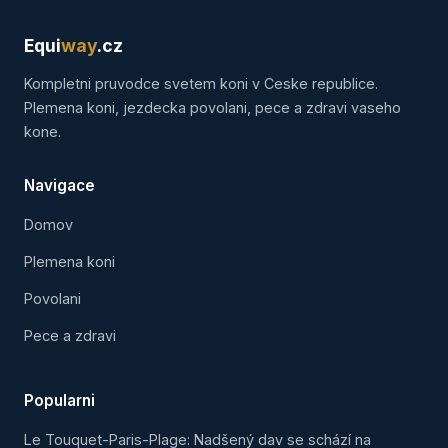
Equi
way
.cz
Kompletni pruvodce svetem koni v Ceske republice.
Plemena koni, jezdecka povolani, pece a zdravi vaseho
kone.
Navigace
Domov
Plemena koni
Povolani
Pece a zdravi
Popularni
Le Touquet-Paris-Plage: Nadšený dav se schází na