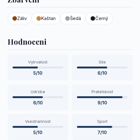
Záliv
Kaštan
Šedá
Černý
Hodnoceni
Vytrvalost
Sila
5/10
6/10
Udrzba
Pratelskost
6/10
9/10
Vsestrannost
Sport
5/10
7/10