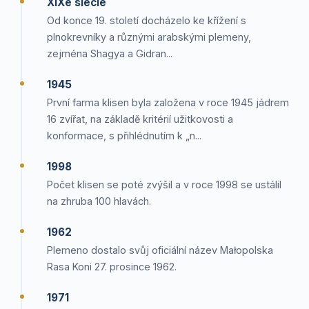
XIXe siècle
Od konce 19. století docházelo ke křížení s
plnokrevníky a různými arabskými plemeny,
zejména Shagya a Gidran...
1945
První farma klisen byla založena v roce 1945 jádrem
16 zvířat, na základě kritérií užitkovosti a
konformace, s přihlédnutím k „n...
1998
Počet klisen se poté zvýšil a v roce 1998 se ustálil
na zhruba 100 hlavách.
1962
Plemeno dostalo svůj oficiální název Małopolska
Rasa Koni 27. prosince 1962.
1971