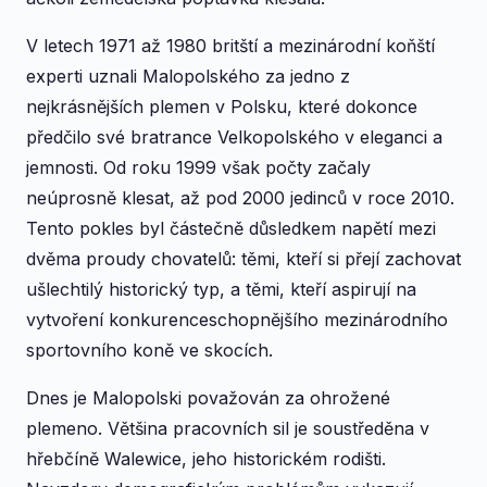
V letech 1971 až 1980 britští a mezinárodní koňští
experti uznali Malopolského za jedno z
nejkrásnějších plemen v Polsku, které dokonce
předčilo své bratrance Velkopolského v eleganci a
jemnosti. Od roku 1999 však počty začaly
neúprosně klesat, až pod 2000 jedinců v roce 2010.
Tento pokles byl částečně důsledkem napětí mezi
dvěma proudy chovatelů: těmi, kteří si přejí zachovat
ušlechtilý historický typ, a těmi, kteří aspirují na
vytvoření konkurenceschopnějšího mezinárodního
sportovního koně ve skocích.
Dnes je Malopolski považován za ohrožené
plemeno. Většina pracovních sil je soustředěna v
hřebčíně Walewice, jeho historickém rodišti.