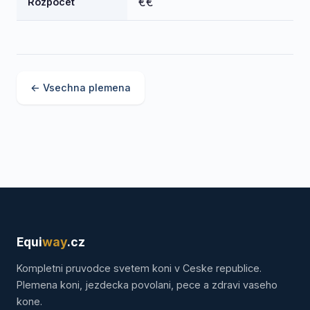
€€
Rozpocet
← Vsechna plemena
Equi
way
.cz
Kompletni pruvodce svetem koni v Ceske republice.
Plemena koni, jezdecka povolani, pece a zdravi vaseho
kone.