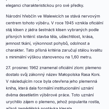
eleganci charakteristickou pro své předky.
Národní hřebčín ve Walewicích se stává nervovým
centrem tohoto výběru. V roce 1945 vznikla oficiální
stáj klisen z jádra šestnácti klisen vybraných podle
přísných kritérií: stavba těla, ušlechtilost, krása,
jemnost tkání, výkonnost pohybů, odolnost a
charakter. Tato přísná kritéria zaručují stálou kvalitu
s minimální výškou stanovenou na 1,60 metru.
27. prosinec 1962 znamenal oficiální zlom: plemeno
dostalo svůj zákonný název Małopolska Rasa Koni.
V následujícím roce byla otevřena jeho plemenná
kniha, která dala formální institucionální uznání
dvěma desetiletím výběrové práce. Toto uznání
urychlilo zájem o plemeno, jehož popularita rostla,
ačkoli zemědělská poptávka klesala.