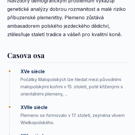
Navzdory demografickým problémům vykazují
genetické analýzy dobrou rozmanitost a malé riziko
příbuzenské plemenitby. Plemeno zůstává
ambasadorem polského jezdeckého dědictví,
ztělesňuje staletí tradice a vášeň pro kvalitní koně.
Casova osa
XVe siècle
Počátky Malopolských lze hledat mezi původními
malopolskými koňmi v 15. století, poté kříženými s
orientálními plemeny, ...
XVIIe siècle
Plemeno se formovalo v 17. století, zejména vlivem
Wielkopolského.