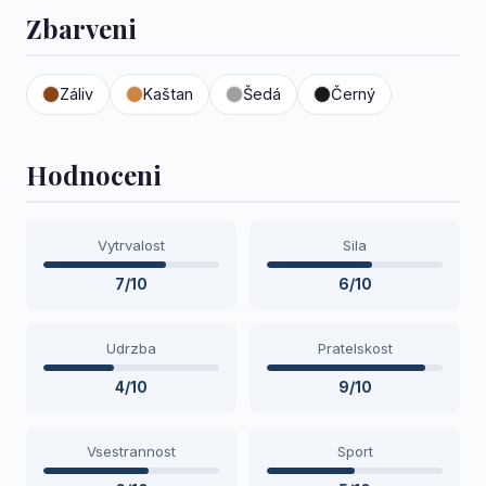
Zbarveni
Záliv
Kaštan
Šedá
Černý
Hodnoceni
Vytrvalost
Sila
7/10
6/10
Udrzba
Pratelskost
4/10
9/10
Vsestrannost
Sport