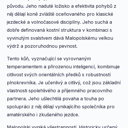
původu. Jeho naduté ložisko a efektivita pohybů z
něj dělají koně zvláště oceňovaného pro klasické
jezdecké a volnočasové disciplíny. Jeho suchá a
dobře definovaná kostní struktura v kombinaci s
vyvinutým svalstvem dává Malopolskému velkou
výdrž a pozoruhodnou pevnost.
Tento kůň, vyznačující se vyrovnaným
temperamentem a přirozenou inteligencí, kombinuje
citlivost svých orientálních předků s robustností
plnokrevníka. Je učenlivý a citlivý, což jsou základní
vlastnosti spolehlivého a příjemného pracovního
partnera. Jeho ušlechtilá povaha a touha po
spolupráci z něj dělají vynikajícího společníka pro
amatérského i zkušeného jezdce.
Malopolski vyniká všestranností. Historicky určený