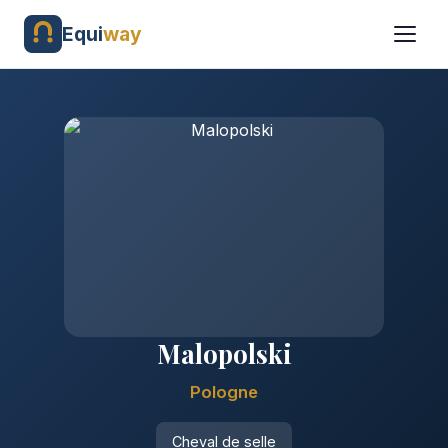
Equi
way
Malopolski
Pologne
Cheval de selle