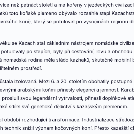
více než patnáct století a má kořeny v jezdeckých civilizací
tků toto koňské plemeno obývalo rozsáhlé stepi Kazachstánu
divokého koně, který se potuloval po vysočinách regionu 
ěku se Kazach stal základním nástrojem nomádské civiliz
potulovaly po stepích, byly při cestování, lovu a obchodu 
 nomádská rodina měla stádo kazhaků, skutečné mobilní bo
řitelném prostředí.
ůstala izolovaná. Mezi 6. a 20. stoletím obohatily postupné
revnými arabskými koňmi přinesly eleganci a jemnost. Karaba
proslulí svou legendární vytrvalostí, přinesli doplňkové atl
také sdílel své genetické dědictví s kazašským plemenem.
l období rozhodující transformace. Industrializace středoa
 technik snížil význam kočovných koní. Přesto kazašští c