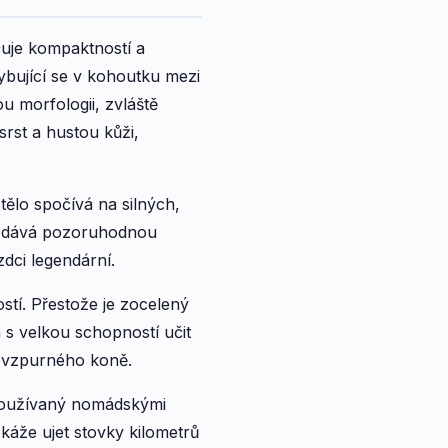
čuje kompaktností a
ybující se v kohoutku mezi
u morfologii, zvláště
rst a hustou kůži,
ělo spočívá na silných,
mu dává pozoruhodnou
zdci legendární.
stí. Přestože je zocelený
 s velkou schopností učit
ž vzpurného koně.
y používaný nomádskými
káže ujet stovky kilometrů