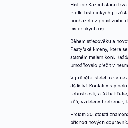
Historie Kazachstánu trvá 
Podle historických pozůsta
pocházelo z primitivního 
historických říší.
Během středověku a novov
Pastýřské kmeny, které se 
statném malém koni. Každá
umožňovalo přežít v nesmi
V průběhu staletí rasa nez
dědictví. Kontakty s plnok
robustností, a Akhal-Teke, 
kůň, vzdálený bratranec, 
Přelom 20. století znamena
příchod nových dopravních