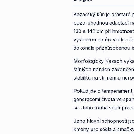
Kazašský kůň je prastaré 
pozoruhodnou adaptací na 
130 a 142 cm při hmotnosti
vyvinutou na úrovni konče
dokonale přizpůsobenou 
Morfologicky Kazach vykaz
štíhlých nohách zakončen
stabilitu na strmém a nero
Pokud jde o temperament, K
generacemi života ve spar
se. Jeho touha spolupraco
Jeho hlavní schopnosti js
kmeny pro sedla a smečky,