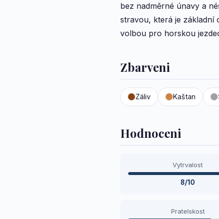
bez nadměrné únavy a nést
stravou, která je základn
volbou pro horskou jezdec
Zbarveni
Záliv
Kaštan
Hodnoceni
Vytrvalost
8/10
Pratelskost