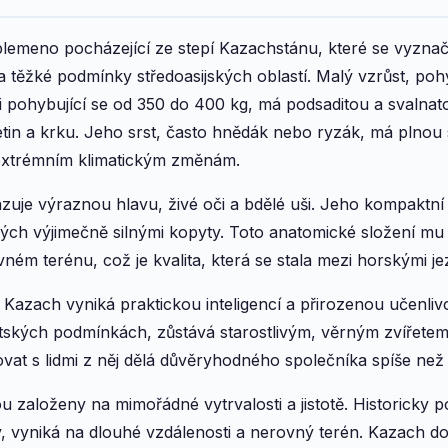
plemeno pocházející ze stepí Kazachstánu, které se vyzna
těžké podmínky středoasijských oblastí. Malý vzrůst, poh
 pohybující se od 350 do 400 kg, má podsaditou a svalnato
tin a krku. Jeho srst, často hnědák nebo ryzák, má plnou s
extrémním klimatickým změnám.
uje výraznou hlavu, živé oči a bdělé uši. Jeho kompaktní t
ých výjimečně silnými kopyty. Toto anatomické složení 
vném terénu, což je kvalita, která se stala mezi horskými je
azach vyniká praktickou inteligencí a přirozenou učenlivo
tských podmínkách, zůstává starostlivým, věrným zvířetem
vat s lidmi z něj dělá důvěryhodného společníka spíše ne
ou založeny na mimořádné vytrvalosti a jistotě. Historick
 vyniká na dlouhé vzdálenosti a nerovný terén. Kazach do