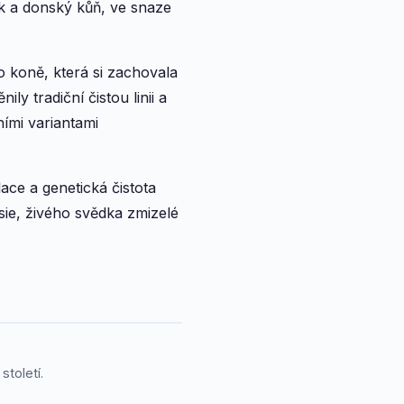
ák a donský kůň, ve snaze
 koně, která si zachovala
y tradiční čistou linii a
ími variantami
ce a genetická čistota
Asie, živého svědka zmizelé
toletí.