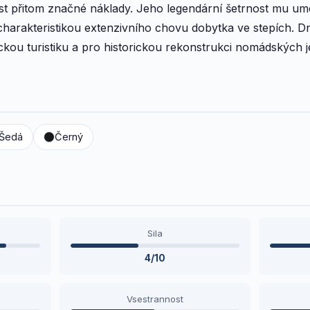
 přitom značné náklady. Jeho legendární šetrnost mu umož
í charakteristikou extenzivního chovu dobytka ve stepích. 
kou turistiku a pro historickou rekonstrukci nomádských j
Šedá
Černý
Sila
4/10
Vsestrannost