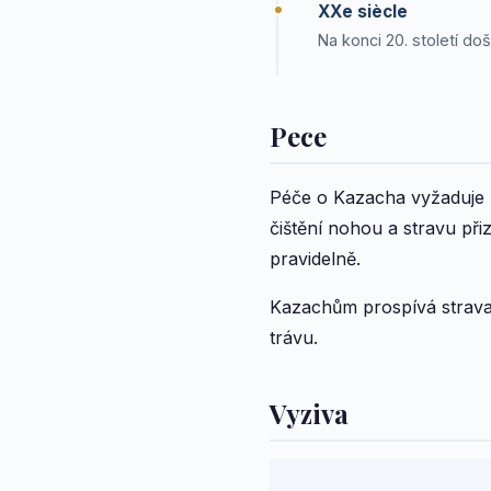
XXe siècle
Na konci 20. století d
Pece
Péče o Kazacha vyžaduje p
čištění nohou a stravu př
pravidelně.
Kazachům prospívá strava
trávu.
Vyziva