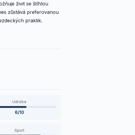
ňuje živit se štíhlou
Dnes zůstává preferovanou
ezdeckých praktik.
Udrzba
6/10
Sport