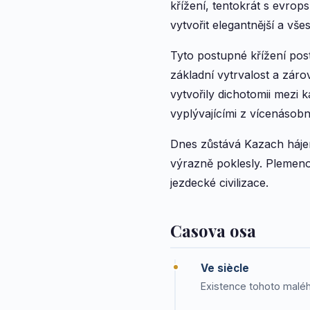
křížení, tentokrát s evrop
vytvořit elegantnější a všes
Tyto postupné křížení pos
základní vytrvalost a záro
vytvořily dichotomii mezi
vyplývajícími z vícenásobn
Dnes zůstává Kazach hájem
výrazně poklesly. Plemeno s
jezdecké civilizace.
Casova osa
Ve siècle
Existence tohoto maléh