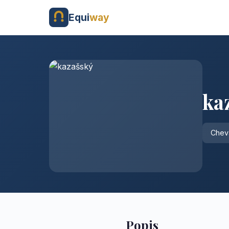
Equi
way
ka
Cheva
Popis