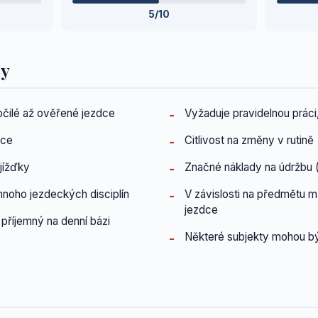
5/10
dy
čilé až ověřené jezdce
Vyžaduje pravidelnou práci
nce
Citlivost na změny v rutině
jížďky
Značné náklady na údržbu (
noho jezdeckých disciplín
V závislosti na předmětu
jezdce
říjemný na denní bázi
Některé subjekty mohou bý