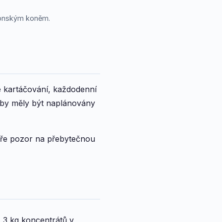
 donským koněm.
é kartáčování, každodenní
e by měly být naplánovány
aře pozor na přebytečnou
 3 kg koncentrátů v