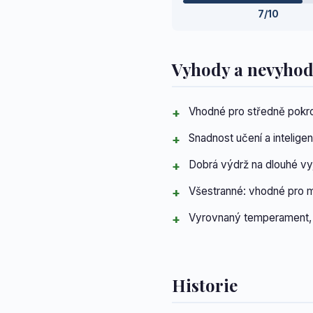
7/10
Vyhody a nevyho
Vhodné pro středně pokro
Snadnost učení a intelige
Dobrá výdrž na dlouhé vy
Všestranné: vhodné pro m
Vyrovnaný temperament, p
Historie