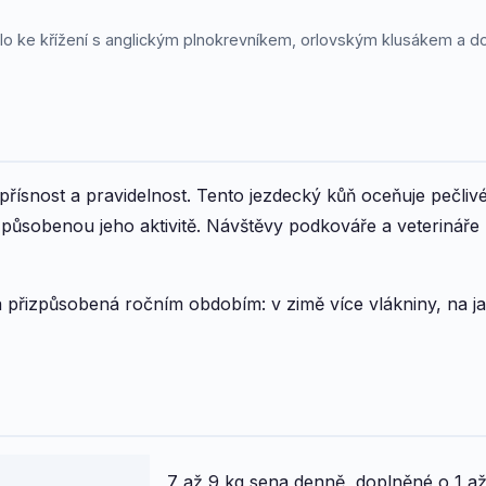
ošlo ke křížení s anglickým plnokrevníkem, orlovským klusákem a
řísnost a pravidelnost. Tento jezdecký kůň oceňuje pečliv
izpůsobenou jeho aktivitě. Návštěvy podkováře a veterinář
 přizpůsobená ročním obdobím: v zimě více vlákniny, na j
7 až 9 kg sena denně, doplněné o 1 až