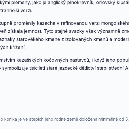
skými plemeny, jako je anglický plnokrevník, orlovský klus
trannější verzi.
tupně proměnily kazacha v rafinovanou verzi mongolského
veň získala jemnost. Tyto stejné svazky však významně změnil
 kazhaky starověkého kmene z izolovaných kmenů a modern
ých křížení.
stvím kazašských kočovných pastevců, i když jeho popula
ymbolizuje tisíciletí staré jezdecké dědictví stepí střední 
o koníka je ve stepích jeho rodné země doložena minimálně od 5. s