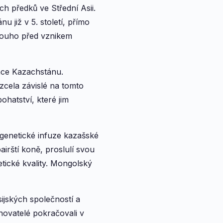
ch předků ve Střední Asii.
 již v 5. století, přímo
dlouho před vznikem
ace Kazachstánu.
zcela závislé na tomto
hatství, které jim
 genetické infuze kazašské
irští koně, proslulí svou
etické kvality. Mongolský
sijských společností a
hovatelé pokračovali v