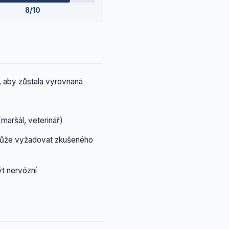
8/10
, aby zůstala vyrovnaná
maršál, veterinář)
 může vyžadovat zkušeného
t nervózní