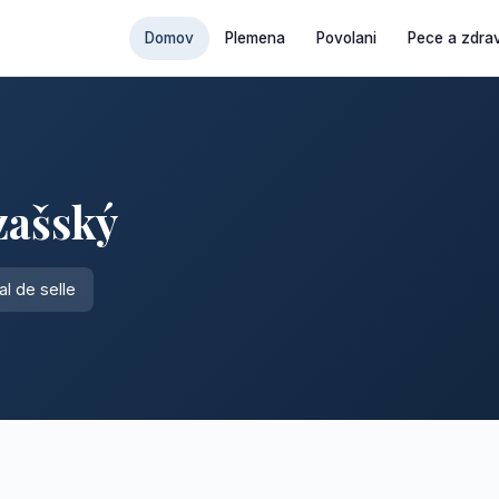
Domov
Plemena
Povolani
Pece a zdrav
zašský
l de selle