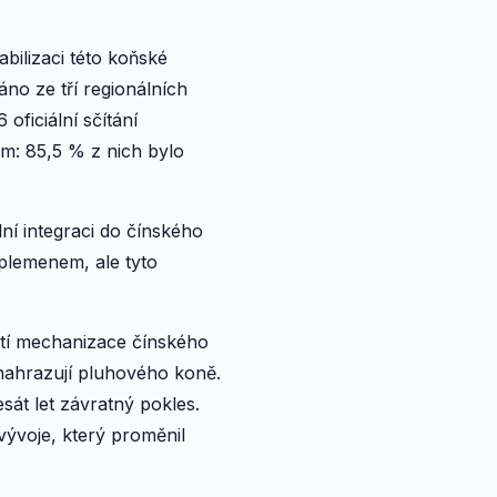
bilizaci této koňské
no ze tří regionálních
oficiální sčítání
m: 85,5 % z nich bylo
ní integraci do čínského
plemenem, ale tyto
letí mechanizace čínského
nahrazují pluhového koně.
esát let závratný pokles.
voje, který proměnil