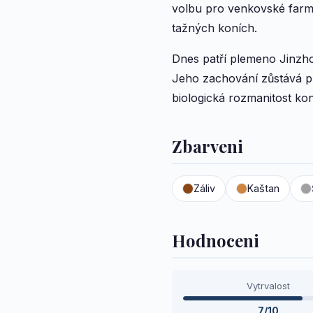
volbu pro venkovské farmy
tažných koních.
Dnes patří plemeno Jinzhou 
Jeho zachování zůstává pr
biologická rozmanitost kon
Zbarveni
Záliv
Kaštan
Hodnoceni
Vytrvalost
7/10