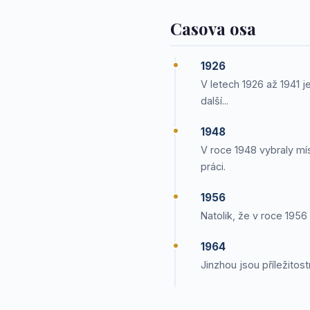
Casova osa
1926
V letech 1926 až 1941 j
další...
1948
V roce 1948 vybraly mís
práci.
1956
Natolik, že v roce 1956
1964
Jinzhou jsou příležitos