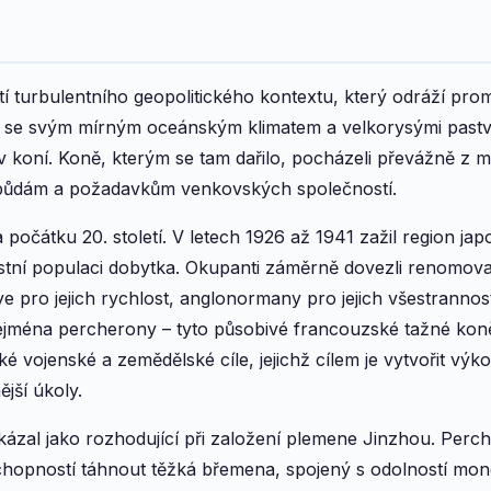
tí turbulentního geopolitického kontextu, který odráží pr
 se svým mírným oceánským klimatem a velkorysými pastvin
ov koní. Koně, kterým se tam dařilo, pocházeli převážně z 
 půdám a požadavkům venkovských společností.
 počátku 20. století. V letech 1926 až 1941 zažil region ja
ístní populaci dobytka. Okupanti záměrně dovezli renomo
e pro jejich rychlost, anglonormany pro jejich všestrannos
zejména percherony – tyto působivé francouzské tažné kon
fické vojenské a zemědělské cíle, jejichž cílem je vytvořit vý
ější úkoly.
ázal jako rozhodující při založení plemene Jinzhou. Perc
 schopností táhnout těžká břemena, spojený s odolností mon