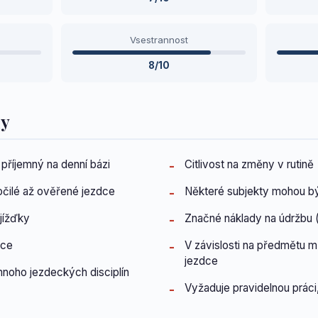
Vsestrannost
8/10
dy
říjemný na denní bázi
Citlivost na změny v rutině
čilé až ověřené jezdce
Některé subjekty mohou bý
jížďky
Značné náklady na údržbu (
nce
V závislosti na předmětu
jezdce
noho jezdeckých disciplín
Vyžaduje pravidelnou práci