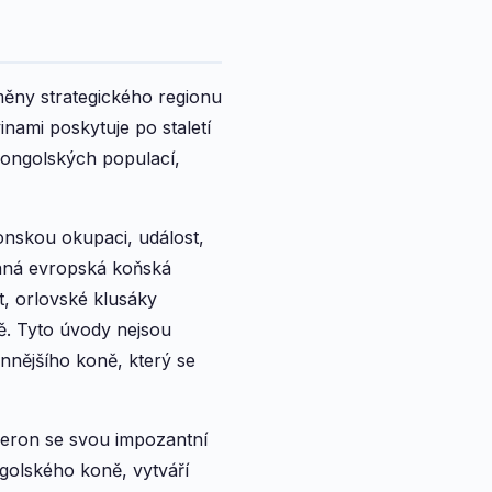
oměny strategického regionu
ami poskytuje po staletí
mongolských populací,
ponskou okupaci, událost,
vaná evropská koňská
t, orlovské klusáky
ě. Tyto úvody nejsou
konnějšího koně, který se
heron se svou impozantní
golského koně, vytváří