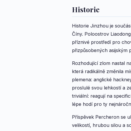
Historie
Historie Jinzhou je součás
Číny. Poloostrov Liaodong
příznivé prostředí pro ch
přizpůsobených asijským
Rozhodující zlom nastal na
která radikálně změnila m
plemena: anglické hackney
proslulé svou lehkostí a 
triviální: reagují na speci
lépe hodí pro ty nejnáročn
Příspěvek Percheron se uk
velikostí, hrubou silou a