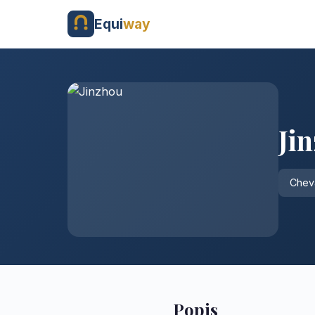
Equi
way
Ji
Cheva
Popis