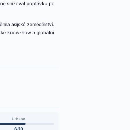
pně snižoval poptávku po
nila asijské zemědělství.
ecké know-how a globální
Udrzba
6/10