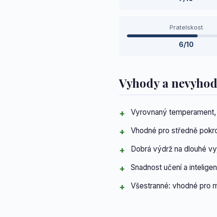
Pratelskost
6/10
Vyhody a nevyho
Vyrovnaný temperament, p
Vhodné pro středně pokro
Dobrá výdrž na dlouhé vy
Snadnost učení a intelige
Všestranné: vhodné pro m