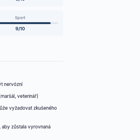
Sport
9/10
t nervózní
maršál, veterinář)
 může vyžadovat zkušeného
, aby zůstala vyrovnaná