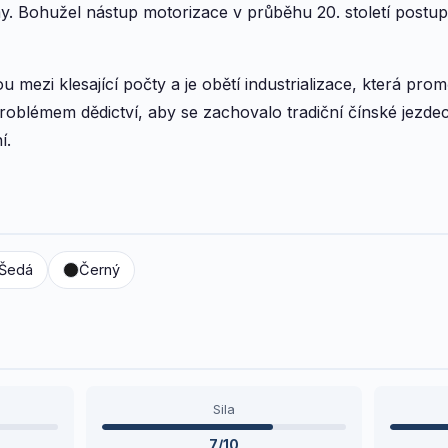
. Bohužel nástup motorizace v průběhu 20. století postu
mezi klesající počty a je obětí industrializace, která promě
oblémem dědictví, aby se zachovalo tradiční čínské jezd
í.
Šedá
Černý
Sila
7/10