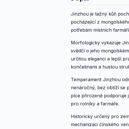
Jinzhou je tažný kůň poch
pocházející z mongolskéh
potřebám místních farmářů
Morfologicky vykazuje Jin
svědčí o jeho mongolském
určitou eleganci a lepší 
končetinami a hustou stru
Temperament Jinzhou odráž
nenáročný, bez obtíží se
píce přirozeně podporuje j
pro rolníky a farmáře.
Historicky určený pro zem
mechanizaci čínského venk