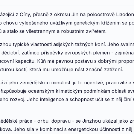
ázející z Číny, přesně z okresu Jin na poloostrově Liaodo
o chovu vylepšeného uvážlivým genetickým křížením se po
 a stalo se všestranným a robustním zvířetem.
zhou typické vlastnosti asijských tažných koní. Jeho svaln
 dědictví, zatímco příspěvky evropských plemen - zejmén
pracovní kapacitu. Kůň má pevnou postavu s dobrými propor
kturou kostí, která mu umožňuje nést značné zatížení.
í jeho zemědělskou minulost: je to učenlivé, pracovité a v
 přizpůsobuje oceánským klimatickým podmínkám oblasti s
eho rozvoj. Jeho inteligence a schopnost učit se z něj činí
ědělské práce - orbu, dopravu - se Jinzhou ukázal jako z
ova. Jeho síla v kombinaci s energetickou účinností z něj