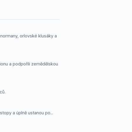
lonormany, orlovské klusáky a
gionu a podpořili zemědělskou
ců.
stopy a úplně ustanou po...