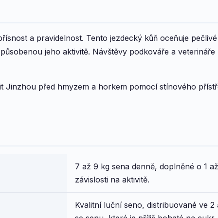
řísnost a pravidelnost. Tento jezdecký kůň oceňuje pečliv
izpůsobenou jeho aktivitě. Návštěvy podkováře a veterinář
it Jinzhou před hmyzem a horkem pomocí stínového přístře
7 až 9 kg sena denně, doplněné o 1 až
závislosti na aktivitě.
Kvalitní luční seno, distribuované ve 