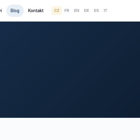
i
Blog
Kontakt
CZ
FR
EN
DE
ES
IT