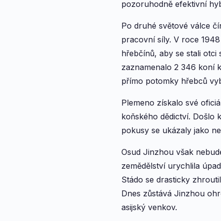
pozoruhodně efektivní hyb
Po druhé světové válce čín
pracovní síly. V roce 194
hřebčínů, aby se stali otci
zaznamenalo 2 346 koní k
přímo potomky hřebců vyb
Plemeno získalo své ofici
koňského dědictví. Došlo
pokusy se ukázaly jako ne
Osud Jinzhou však nebude s
zemědělství urychlila úpa
Stádo se drasticky zhroutil
Dnes zůstává Jinzhou oh
asijský venkov.