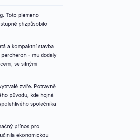
ng. Toto plemeno
stupně přizpůsobilo
atá a kompaktní stavba
a percheron - mu dodaly
cemi, se silnými
ytrvalé zvíře. Potravně
vého původu, kde hojná
 spolehlivého společníka
načný přínos pro
 učinila ekonomickou