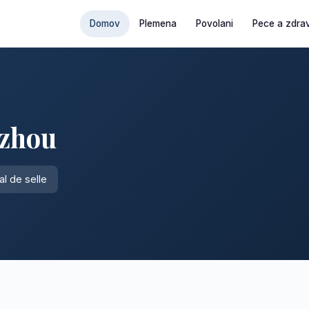
Domov
Plemena
Povolani
Pece a zdrav
nzhou
l de selle