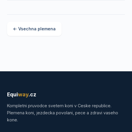
← Vsechna plemena
Equi
way
.cz
Kompletni pruvodce svetem koni v Ceske republice.
Plemena koni, jezdecka povolani, pece a zdravi vaseho
kone.