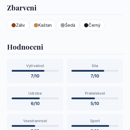
Zbarveni
Záliv
Kaštan
Šedá
Černý
Hodnoceni
Vytrvalost
Sila
7/10
7/10
Udrzba
Pratelskost
6/10
5/10
Vsestrannost
Sport