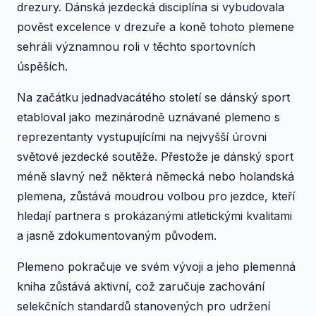
drezury. Dánská jezdecká disciplína si vybudovala
pověst excelence v drezuře a koně tohoto plemene
sehráli významnou roli v těchto sportovních
úspěších.
Na začátku jednadvacátého století se dánský sport
etabloval jako mezinárodně uznávané plemeno s
reprezentanty vystupujícími na nejvyšší úrovni
světové jezdecké soutěže. Přestože je dánský sport
méně slavný než některá německá nebo holandská
plemena, zůstává moudrou volbou pro jezdce, kteří
hledají partnera s prokázanými atletickými kvalitami
a jasně zdokumentovaným původem.
Plemeno pokračuje ve svém vývoji a jeho plemenná
kniha zůstává aktivní, což zaručuje zachování
selekčních standardů stanovených pro udržení