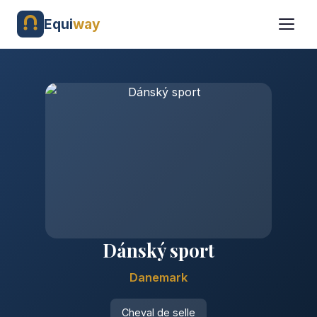
Equi
way
Dánský sport
Danemark
Cheval de selle