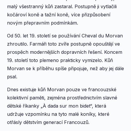
malý všestranný kůň zastaral. Postupně ji vytlačili
kočároví koně a tažní koně, více přizpůsobení
novým přepravním podmínkám.
Od 50. let 19. století se používání Cheval du Morvan
zhroutilo. Farmáři toto zvíře postupně opouštějí ve
prospěch modernějších dopravních řešení. Koncem
19. století toto plemeno prakticky vymizelo. Kůň
Morvan se k příběhu spíše připojuje, než aby jej dále
psal.
Dnes existuje kůň Morvan pouze ve francouzské
kolektivní paměti, zejména prostřednictvím slavné
dětské říkanky „À dada sur mon bidet“, která
udržuje vzpomínku na tyto malé koníky, které
otřásly dětstvím generací Francouzů.