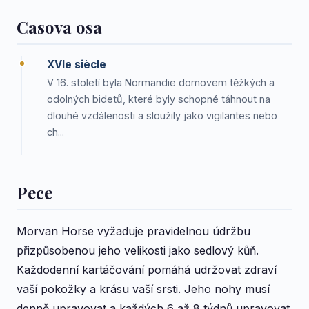
Casova osa
XVIe siècle
V 16. století byla Normandie domovem těžkých a
odolných bidetů, které byly schopné táhnout na
dlouhé vzdálenosti a sloužily jako vigilantes nebo
ch...
Pece
Morvan Horse vyžaduje pravidelnou údržbu
přizpůsobenou jeho velikosti jako sedlový kůň.
Každodenní kartáčování pomáhá udržovat zdraví
vaší pokožky a krásu vaší srsti. Jeho nohy musí
denně upravovat a každých 6 až 8 týdnů upravovat