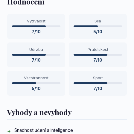
Hodnoceni
Vytrvalost
Sila
7/10
5/10
Udrzba
Pratelskost
7/10
7/10
Vsestrannost
Sport
5/10
7/10
Vyhody a nevyhody
Snadnost učení a inteligence