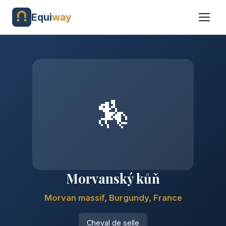
Equi
way
🏇
Morvanský kůň
Morvan massif, Burgundy, France
Cheval de selle