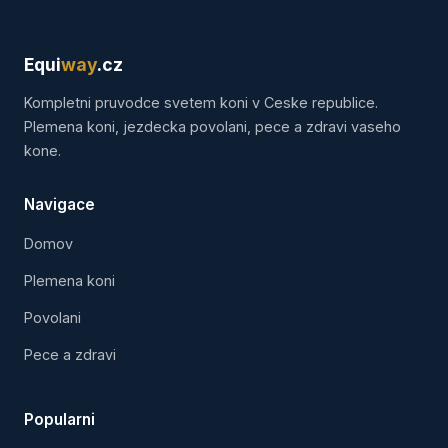
Equi
way
.cz
Kompletni pruvodce svetem koni v Ceske republice.
Plemena koni, jezdecka povolani, pece a zdravi vaseho
kone.
Navigace
Domov
Plemena koni
Povolani
Pece a zdravi
Popularni