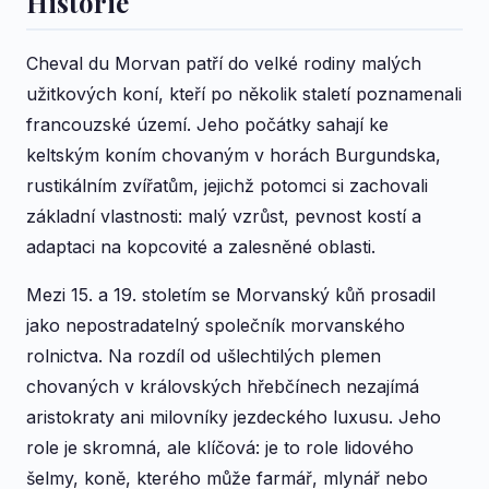
Historie
Cheval du Morvan patří do velké rodiny malých
užitkových koní, kteří po několik staletí poznamenali
francouzské území. Jeho počátky sahají ke
keltským koním chovaným v horách Burgundska,
rustikálním zvířatům, jejichž potomci si zachovali
základní vlastnosti: malý vzrůst, pevnost kostí a
adaptaci na kopcovité a zalesněné oblasti.
Mezi 15. a 19. stoletím se Morvanský kůň prosadil
jako nepostradatelný společník morvanského
rolnictva. Na rozdíl od ušlechtilých plemen
chovaných v královských hřebčínech nezajímá
aristokraty ani milovníky jezdeckého luxusu. Jeho
role je skromná, ale klíčová: je to role lidového
šelmy, koně, kterého může farmář, mlynář nebo