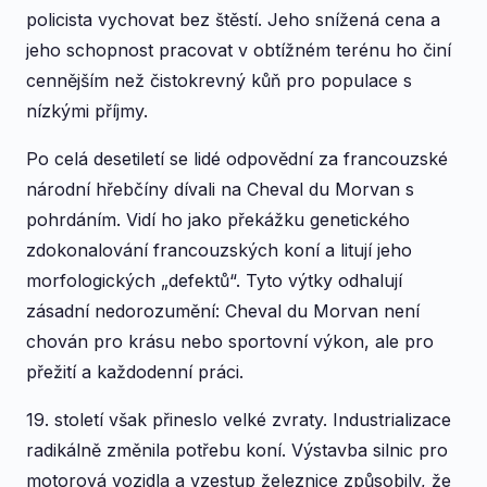
policista vychovat bez štěstí. Jeho snížená cena a
jeho schopnost pracovat v obtížném terénu ho činí
cennějším než čistokrevný kůň pro populace s
nízkými příjmy.
Po celá desetiletí se lidé odpovědní za francouzské
národní hřebčíny dívali na Cheval du Morvan s
pohrdáním. Vidí ho jako překážku genetického
zdokonalování francouzských koní a litují jeho
morfologických „defektů“. Tyto výtky odhalují
zásadní nedorozumění: Cheval du Morvan není
chován pro krásu nebo sportovní výkon, ale pro
přežití a každodenní práci.
19. století však přineslo velké zvraty. Industrializace
radikálně změnila potřebu koní. Výstavba silnic pro
motorová vozidla a vzestup železnice způsobily, že