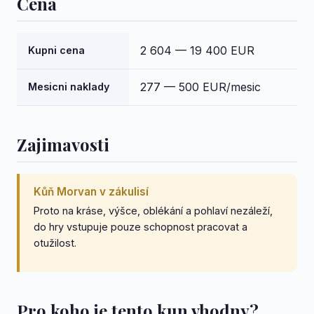
Cena
2 604 — 19 400 EUR
Kupni cena
277 — 500 EUR/mesic
Mesicni naklady
Zajimavosti
Kůň Morvan v zákulisí
Proto na kráse, výšce, oblékání a pohlaví nezáleží,
do hry vstupuje pouze schopnost pracovat a
otužilost.
Pro koho je tento kun vhodny?