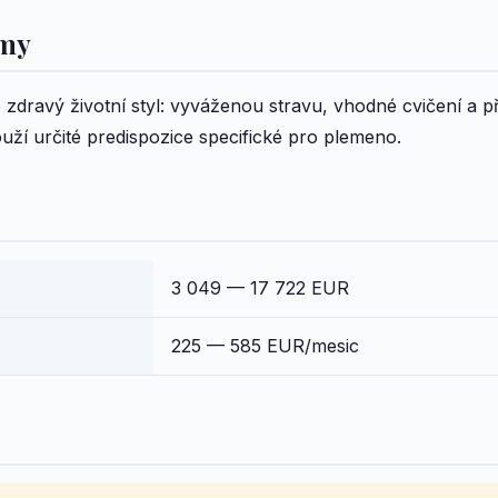
emy
dravý životní styl: vyváženou stravu, vhodné cvičení a př
ouží určité predispozice specifické pro plemeno.
3 049 — 17 722 EUR
225 — 585 EUR/mesic