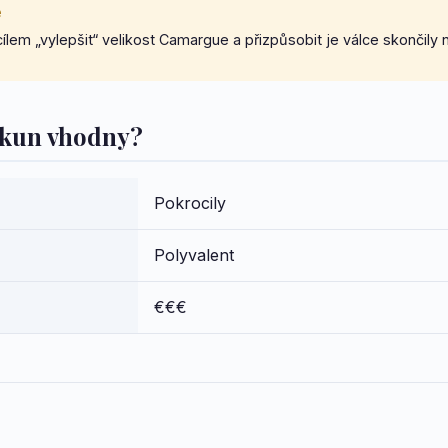
e
cílem „vylepšit“ velikost Camargue a přizpůsobit je válce skončil
o kun vhodny?
Pokrocily
Polyvalent
€€€