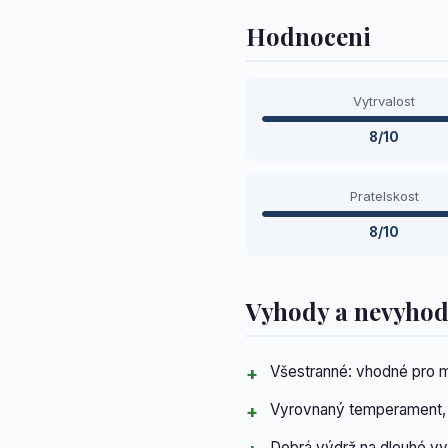
Hodnoceni
Vytrvalost
8/10
Pratelskost
8/10
Vyhody a nevyho
Všestranné: vhodné pro m
Vyrovnaný temperament, p
Dobrá výdrž na dlouhé vy