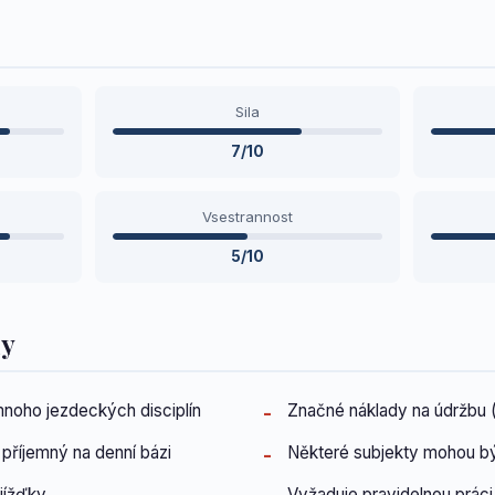
Sila
7/10
Vsestrannost
5/10
dy
noho jezdeckých disciplín
Značné náklady na údržbu (
říjemný na denní bázi
Některé subjekty mohou bý
jížďky
Vyžaduje pravidelnou práci