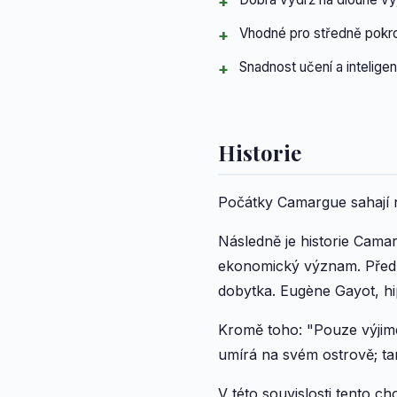
Vhodné pro středně pokro
Snadnost učení a intelige
Historie
Počátky Camargue sahají ně
Následně je historie Camar
ekonomický význam. Před p
dobytka. Eugène Gayot, hip
Kromě toho: "Pouze výjimeč
umírá na svém ostrově; tam
V této souvislosti tento c