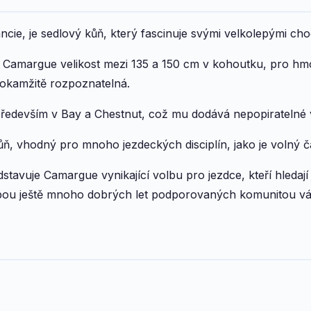
e, je sedlový kůň, který fascinuje svými velkolepými chody
Camargue velikost mezi 135 a 150 cm v kohoutku, pro hmo
e okamžitě rozpoznatelná.
 především v Bay a Chestnut, což mu dodává nepopiratelné v
, vhodný pro mnoho jezdeckých disciplín, jako je volný ča
avuje Camargue vynikající volbu pro jezdce, kteří hledají 
ou ještě mnoho dobrých let podporovaných komunitou vá