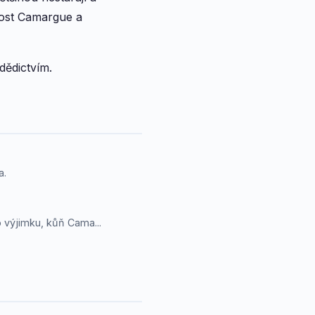
ikost Camargue a
dědictvím.
a.
o výjimku, kůň Cama...