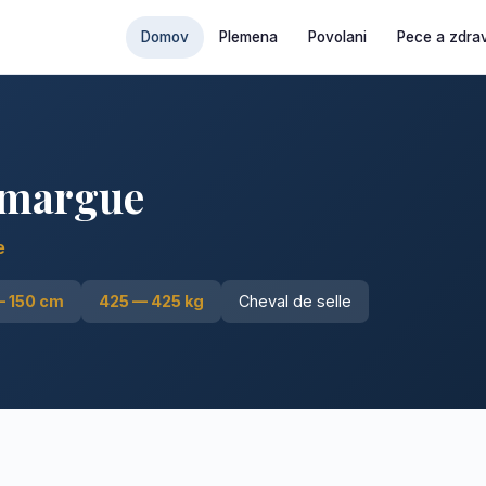
Domov
Plemena
Povolani
Pece a zdrav
margue
e
— 150 cm
425 — 425 kg
Cheval de selle