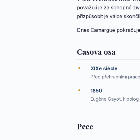
považují je za schopné živ
přizpůsobit je válce skon
Dnes Camargue pokračuje v
Casova osa
XIXe siècle
Před přehradními prace
1850
Eugène Gayot, hipolog a
Pece