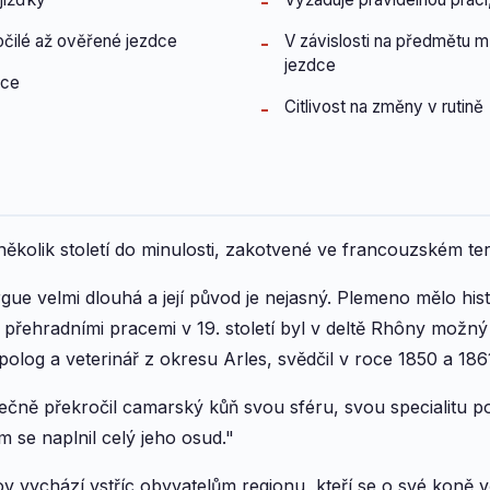
čilé až ověřené jezdce
V závislosti na předmětu
jezdce
nce
Citlivost na změny v rutině
kolik století do minulosti, zakotvené ve francouzském ter
gue velmi dlouhá a její původ je nejasný. Plemeno mělo his
řehradními pracemi v 19. století byl v deltě Rhôny možn
olog a veterinář z okresu Arles, svědčil v roce 1850 a 1861
ně překročil camarský kůň svou sféru, svou specialitu použ
 se naplnil celý jeho osud."
hov vychází vstříc obyvatelům regionu, kteří se o své koně v