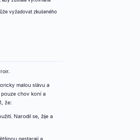
 může vyžadovat zkušeného
roir.
toricky malou slávu a
ý pouze chov koní a
, že:
ití. Narodil se, žije a
ětšinou nestarají a