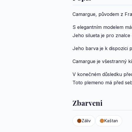
Camargue, původem z Franci
S elegantním modelem má 
Jeho silueta je pro znalc
Jeho barva je k dispozici
Camargue je všestranný kůň
V konečném důsledku předst
Toto plemeno má před seb
Zbarveni
Záliv
Kaštan