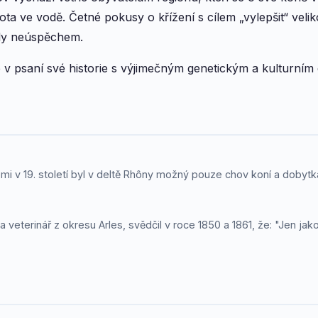
ota ve vodě. Četné pokusy o křížení s cílem „vylepšit“ vel
čily neúspěchem.
 psaní své historie s výjimečným genetickým a kulturním 
mi v 19. století byl v deltě Rhôny možný pouze chov koní a dobytk
 veterinář z okresu Arles, svědčil v roce 1850 a 1861, že: "Jen jak