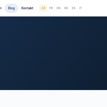
i
Blog
Kontakt
CZ
FR
EN
DE
ES
IT