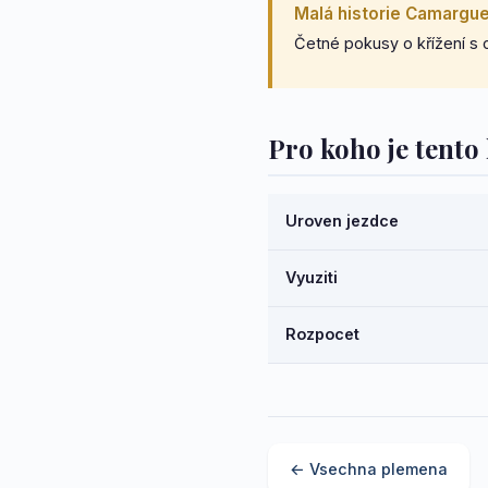
Malá historie Camargu
Četné pokusy o křížení s 
Pro koho je tent
Uroven jezdce
Vyuziti
Rozpocet
← Vsechna plemena