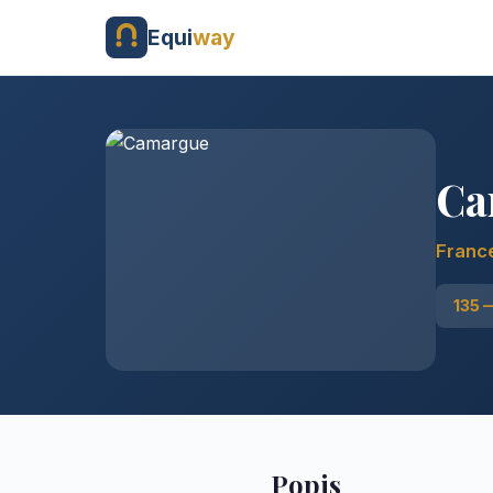
Equi
way
Ca
Franc
135 
Popis