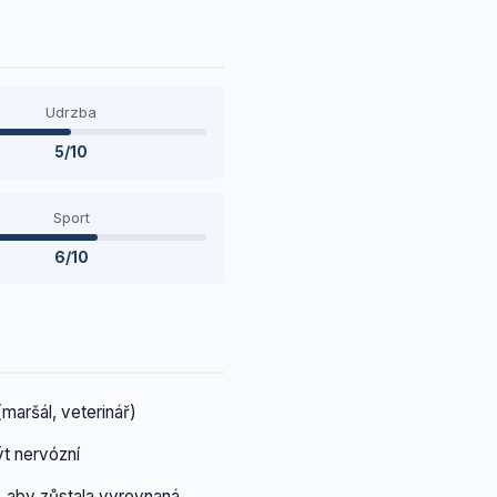
Udrzba
5/10
Sport
6/10
maršál, veterinář)
t nervózní
, aby zůstala vyrovnaná