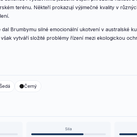
rském terénu. Někteří prokazují výjimečné kvality v různých
ení.
ké dal Brumbymu silné emocionální ukotvení v australské k
a však vytváří složité problémy řízení mezi ekologickou o
Šedá
Černý
Sila