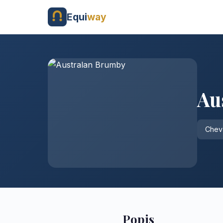
Equi
way
Au
Cheva
Popis