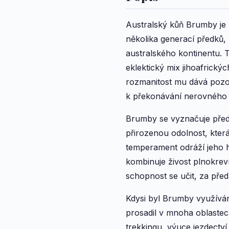
Australský kůň Brumby je 
několika generací předků,
australského kontinentu. T
eklektický mix jihoafrický
rozmanitost mu dává pozo
k překonávání nerovného 
Brumby se vyznačuje před
přirozenou odolnost, která
temperament odráží jeho hi
kombinuje živost plnokrev
schopnost se učit, za před
Kdysi byl Brumby využíván
prosadil v mnoha oblastec
trekkingu, výuce jezdectví