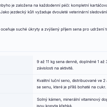
yho je založena na každodenní péči: kompletní kartáčová
 Jako jezdecký kůň vyžaduje dvouleté veterinární sledován
oceňuje suché úkryty a zvýšený příjem sena pro udržení tě
9 až 11 kg sena denně, doplněné 1 až 
závislosti na aktivitě.
Kvalitní luční seno, distribuované ve 
se senu, které je příliš bohaté na cukr.
Solný kámen, minerální vitaminový dop
jsou kopyta křehká.