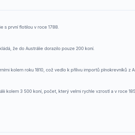
e s první flotilou v roce 1788.
ládá, že do Austrálie dorazilo pouze 200 koní.
rními kolem roku 1810, což vedlo k přílivu importů plnokrevníků z A
rálii kolem 3 500 koní, počet, který velmi rychle vzrostl a v roce 