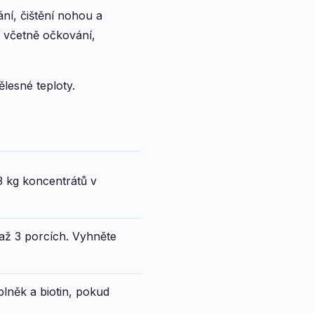
ní, čištění nohou a
í včetně očkování,
lesné teploty.
3 kg koncentrátů v
2 až 3 porcích. Vyhněte
lněk a biotin, pokud