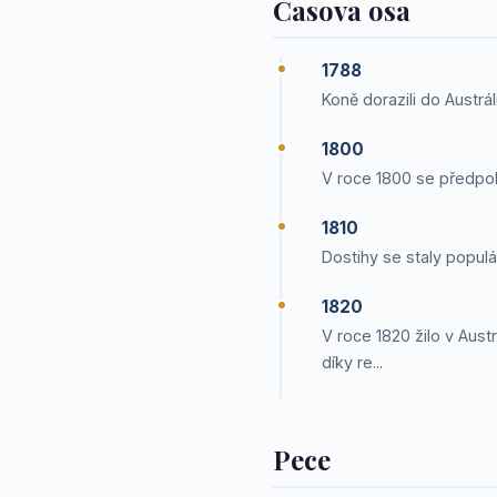
Casova osa
1788
Koně dorazili do Austráli
1800
V roce 1800 se předpok
1810
Dostihy se staly populá
1820
V roce 1820 žilo v Aust
díky re...
Pece