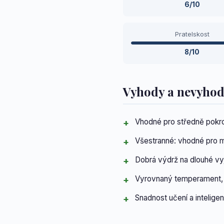
6/10
Pratelskost
8/10
Vyhody a nevyho
Vhodné pro středně pokro
Všestranné: vhodné pro m
Dobrá výdrž na dlouhé vy
Vyrovnaný temperament, p
Snadnost učení a intelige