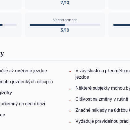
7/10
Vsestrannost
5/10
dy
čilé až ověřené jezdce
V závislosti na předmětu
jezdce
noho jezdeckých disciplín
Některé subjekty mohou bý
jížďky
Citlivost na změny v rutině
říjemný na denní bázi
Značné náklady na údržbu (
nce
Vyžaduje pravidelnou práci