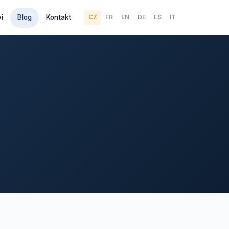
i
Blog
Kontakt
CZ
FR
EN
DE
ES
IT