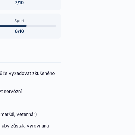
7/10
Sport
6/10
 může vyžadovat zkušeného
t nervózní
maršál, veterinář)
, aby zůstala vyrovnaná