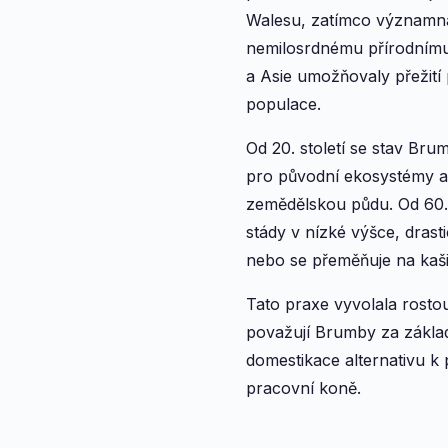
Walesu, zatímco významná 
nemilosrdnému přírodnímu
a Asie umožňovaly přežití 
populace.
Od 20. století se stav Br
pro původní ekosystémy a 
zemědělskou půdu. Od 60. l
stády v nízké výšce, drast
nebo se přeměňuje na kaši
Tato praxe vyvolala rostouc
považují Brumby za zákla
domestikace alternativu k
pracovní koně.