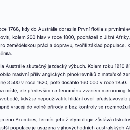
e 1788, kdy do Austrálie dorazila První flotila s prvními 
ňovití, kolem 200 hlav v roce 1800, pocházeli z Jižní Afriky,
o zemědělskou práci a dopravu, tvořili základ populace, kt
ěnila.
la Austrálie skutečný jezdecký výbuch. Kolem roku 1810 šíl
ůsobilo masivní příliv anglických plnokrevníků z mateřské z
žně 3 500 v roce 1820, poté dosáhlo 160 000 v roce 1850. T
 na místě, ale především na fenoménu zvaném marooning: kol
vobodě, když je nepoužívali k hlídání ovcí, představovalo
upně vracejí do volné přírody a bez kontroly se rozmnožují
li jméno Brumbies, termín, jehož etymologie zůstává diskuto
ustší populace je usazena v jihovýchodních australských 