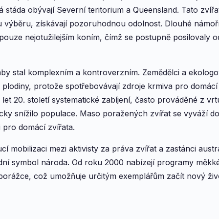
stáda obývají Severní teritorium a Queensland. Tato zvířat
 výběru, získávají pozoruhodnou odolnost. Dlouhé námořn
pouze nejotužilejším koním, čímž se postupně posilovaly od
umby stal komplexním a kontroverzním. Zemědělci a ekologo
plodiny, protože spotřebovávají zdroje krmiva pro domácí
et 20. století systematické zabíjení, často prováděné z vrtu
icky snížilo populace. Maso poražených zvířat se vyváží do
 pro domácí zvířata.
í mobilizaci mezi aktivisty za práva zvířat a zastánci austra
dní symbol národa. Od roku 2000 nabízejí programy měkk
 porážce, což umožňuje určitým exemplářům začít nový živ