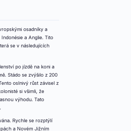
evropskými osadníky a
 Indonésie a Anglie. Tito
erá se v následujících
enství po jízdě na koni a
emě. Stádo se zvýšilo z 200
ento oslnivý růst závisel z
onisté si všimli, že
 jasnou výhodu. Tato
.
vána. Rychle se rozptýlí
Alpách a Novém Jižním