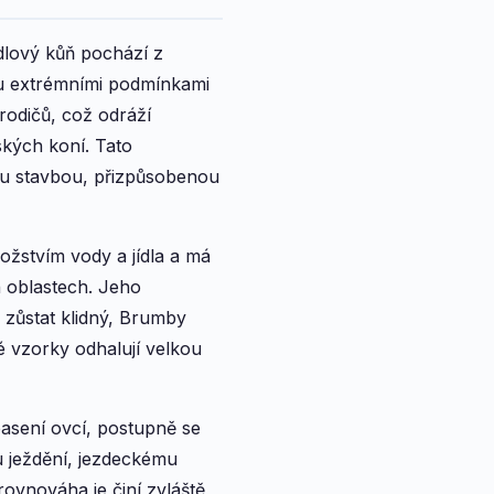
dlový kůň pochází z
nou extrémními podmínkami
 rodičů, což odráží
ských koní. Tato
ou stavbou, přizpůsobenou
žstvím vody a jídla a má
h oblastech. Jeho
ý zůstat klidný, Brumby
é vzorky odhalují velkou
asení ovcí, postupně se
u ježdění, jezdeckému
rovnováha je činí zvláště