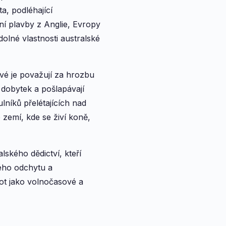
a, podléhající
í plavby z Anglie, Evropy
olné vlastnosti australské
vé je považují za hrozbu
 dobytek a pošlapávají
lníků přelétajících nad
 zemí, kde se živí koně,
lského dědictví, kteří
ého odchytu a
ot jako volnočasové a