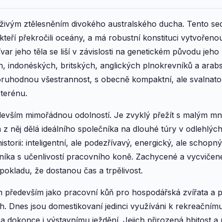
živým ztělesněním divokého australského ducha. Tento se
 kteří překročili oceány, a má robustní konstituci vytvoře
var jeho těla se liší v závislosti na genetickém původu jeho
ch, indonéských, britských, anglických plnokrevníků a arab
ruhodnou všestrannost, s obecně kompaktní, ale svalnat
terénu.
evším mimořádnou odolností. Je zvyklý přežít s malým mno
 z něj dělá ideálního společníka na dlouhé túry v odlehlýc
storii: inteligentní, ale podezřívavý, energický, ale schopn
níka s učenlivostí pracovního koně. Zachycené a vycvičen
pokladu, že dostanou čas a trpělivost.
 především jako pracovní kůň pro hospodářská zvířata a p
h. Dnes jsou domestikovaní jedinci využíváni k rekreačním
 a dokonce i výstavnímu ježdění. Jejich přirozená hbitost a 