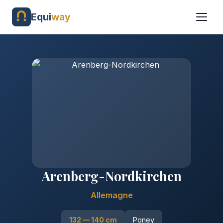
Equi
way
Arenberg-Nordkirchen
Allemagne
132 — 140 cm
Poney