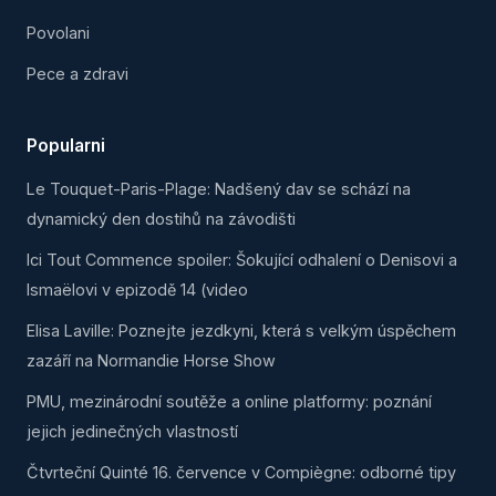
Povolani
Pece a zdravi
Popularni
Le Touquet-Paris-Plage: Nadšený dav se schází na
dynamický den dostihů na závodišti
Ici Tout Commence spoiler: Šokující odhalení o Denisovi a
Ismaëlovi v epizodě 14 (video
Elisa Laville: Poznejte jezdkyni, která s velkým úspěchem
zazáří na Normandie Horse Show
PMU, mezinárodní soutěže a online platformy: poznání
jejich jedinečných vlastností
Čtvrteční Quinté 16. července v Compiègne: odborné tipy