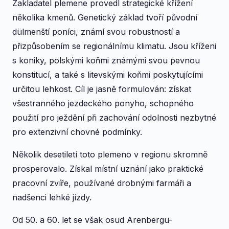
Zakladatel plemene provedl strategické křížení
několika kmenů. Genetický základ tvoří původní
dülmenští poníci, známí svou robustností a
přizpůsobením se regionálnímu klimatu. Jsou kříženi
s koniky, polskými koňmi známými svou pevnou
konstitucí, a také s litevskými koňmi poskytujícími
určitou lehkost. Cíl je jasně formulován: získat
všestranného jezdeckého ponyho, schopného
použití pro ježdění při zachování odolnosti nezbytné
pro extenzivní chovné podmínky.
Několik desetiletí toto plemeno v regionu skromně
prosperovalo. Získal místní uznání jako praktické
pracovní zvíře, používané drobnými farmáři a
nadšenci lehké jízdy.
Od 50. a 60. let se však osud Arenbergu-