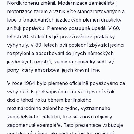
Nordkirchenu změnil. Modernizace zemědělství,
motorizace farem a vznik více standardizovaných a
lépe propagovaných jezdeckých plemen drasticky
snižují poptávku. Plemeno postupně upadá. V 60.
letech 20. století byl již považován za prakticky
vyhynulý. V 80. letech byli poslední zbývající jedinci
rozptýleni a absorbováni do jiných německých
jezdeckých registrů, zejména německý sedlový
pony, který absorboval jejich krevní linie.
V roce 1984 bylo plemeno oficiálně považováno za
vyhynulé. K překvapivému znovuobjevení však
došlo téhož roku během berlínského
mezinárodního zeleného týdne, významného
zemědělského veletrhu, kde se znovu objevily
zapomenuté exempláře. Tato prezentace vzbuzuje
nostalgický zájem, ale nedostačuje ke zvrácení