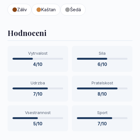
Záliv
Kaštan
Šedá
Hodnoceni
Vytrvalost
Sila
4/10
6/10
Udrzba
Pratelskost
7/10
8/10
Vsestrannost
Sport
5/10
7/10