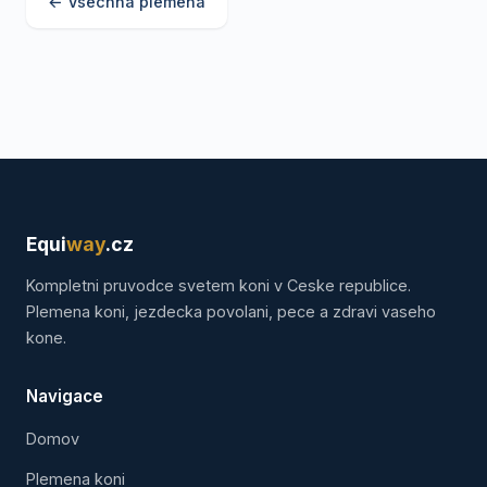
← Vsechna plemena
Equi
way
.cz
Kompletni pruvodce svetem koni v Ceske republice.
Plemena koni, jezdecka povolani, pece a zdravi vaseho
kone.
Navigace
Domov
Plemena koni