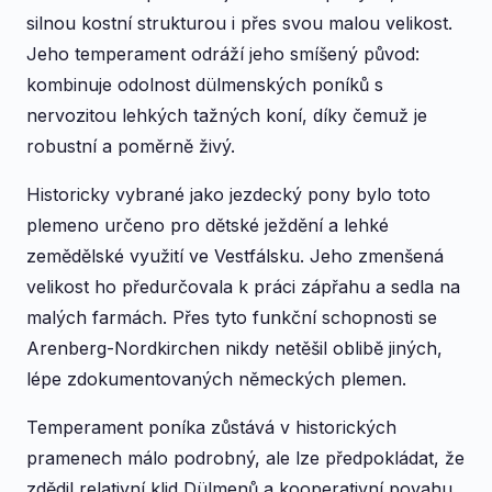
silnou kostní strukturou i přes svou malou velikost.
Jeho temperament odráží jeho smíšený původ:
kombinuje odolnost dülmenských poníků s
nervozitou lehkých tažných koní, díky čemuž je
robustní a poměrně živý.
Historicky vybrané jako jezdecký pony bylo toto
plemeno určeno pro dětské ježdění a lehké
zemědělské využití ve Vestfálsku. Jeho zmenšená
velikost ho předurčovala k práci zápřahu a sedla na
malých farmách. Přes tyto funkční schopnosti se
Arenberg-Nordkirchen nikdy netěšil oblibě jiných,
lépe zdokumentovaných německých plemen.
Temperament poníka zůstává v historických
pramenech málo podrobný, ale lze předpokládat, že
zdědil relativní klid Dülmenů a kooperativní povahu