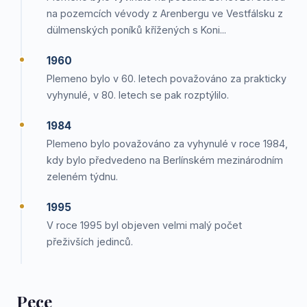
na pozemcích vévody z Arenbergu ve Vestfálsku z
dülmenských poníků křížených s Koni...
1960
Plemeno bylo v 60. letech považováno za prakticky
vyhynulé, v 80. letech se pak rozptýlilo.
1984
Plemeno bylo považováno za vyhynulé v roce 1984,
kdy bylo předvedeno na Berlínském mezinárodním
zeleném týdnu.
1995
V roce 1995 byl objeven velmi malý počet
přeživších jedinců.
Pece