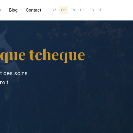
e
Blog
Contact
CZ
FR
EN
DE
ES
IT
que tcheque
t des soins
oit.