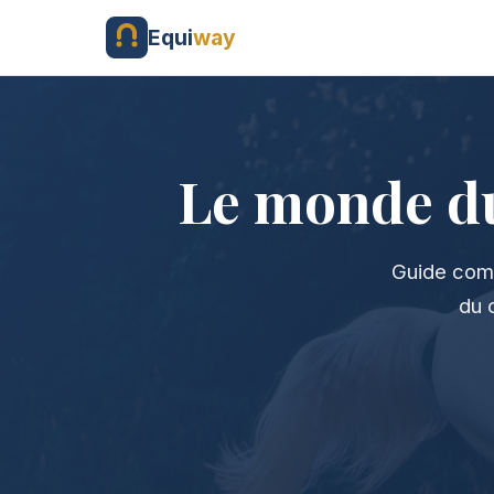
Equi
way
Le monde d
Guide comp
du 