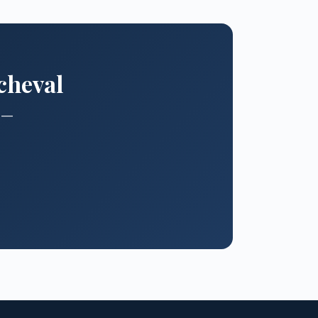
cheval
s —