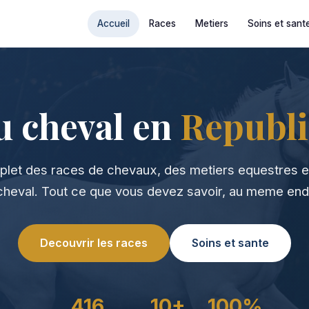
Accueil
Races
Metiers
Soins et sant
u cheval en
Republi
let des races de chevaux, des metiers equestres e
cheval. Tout ce que vous devez savoir, au meme endr
Decouvrir les races
Soins et sante
416
10+
100%