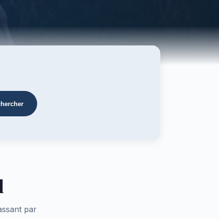
hercher
l
assant par