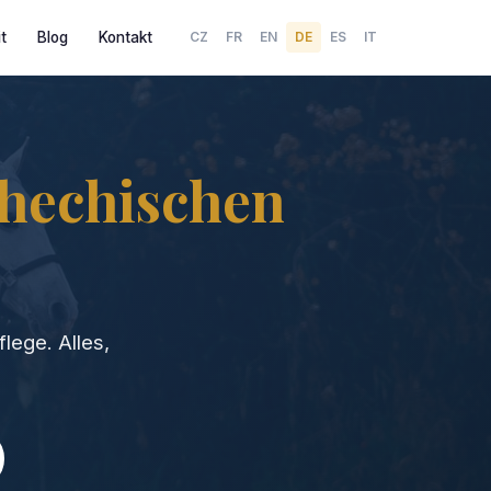
t
Blog
Kontakt
CZ
FR
EN
DE
ES
IT
hechischen
lege. Alles,