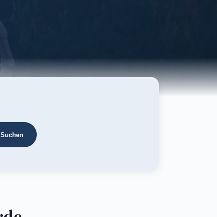
Suchen
rde