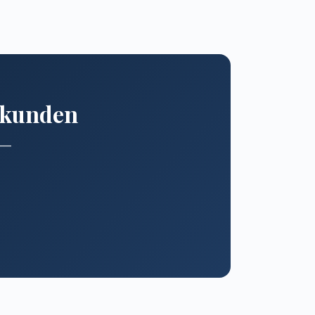
erkunden
n —