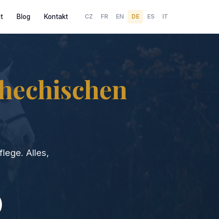
t
Blog
Kontakt
CZ
FR
EN
DE
ES
IT
hechischen
lege. Alles,