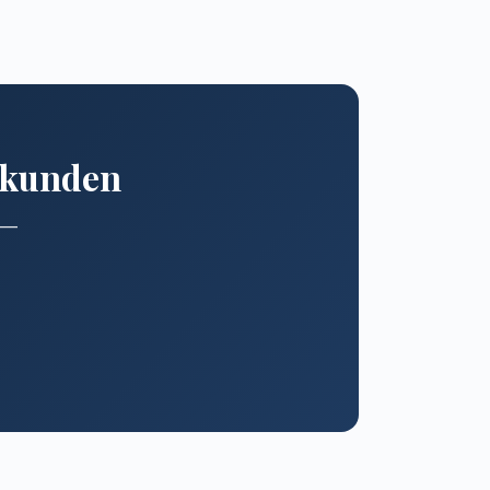
erkunden
n —