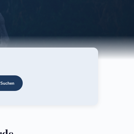
Suchen
rde