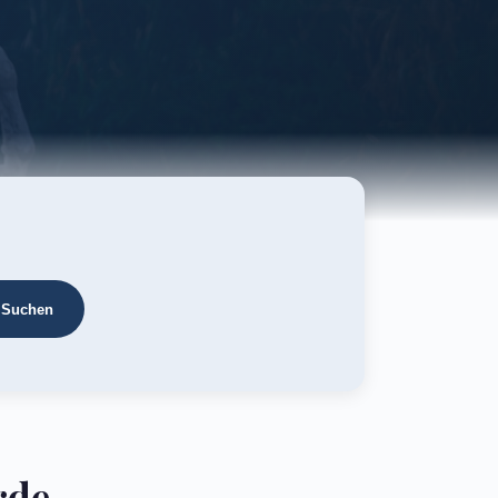
Suchen
rde