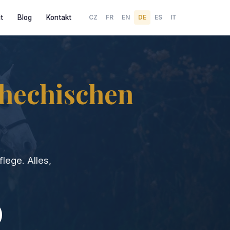
t
Blog
Kontakt
CZ
FR
EN
DE
ES
IT
hechischen
lege. Alles,