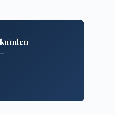
erkunden
n —