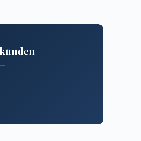
erkunden
n —