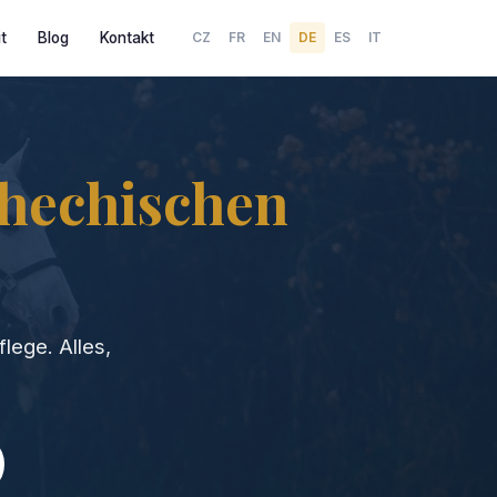
t
Blog
Kontakt
CZ
FR
EN
DE
ES
IT
hechischen
lege. Alles,