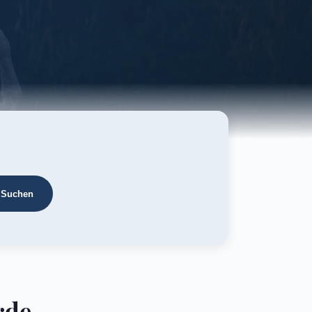
Suchen
rde