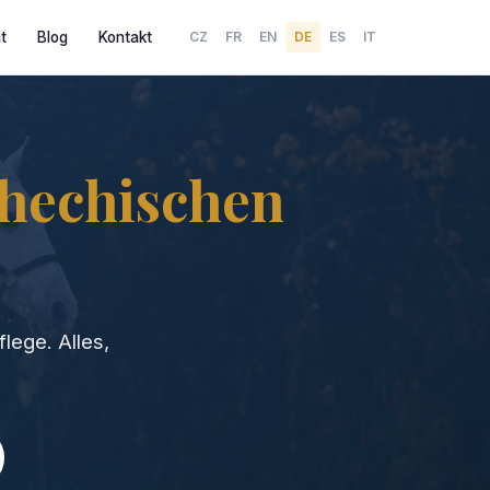
t
Blog
Kontakt
CZ
FR
EN
DE
ES
IT
hechischen
lege. Alles,