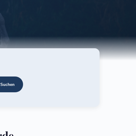
Suchen
rde