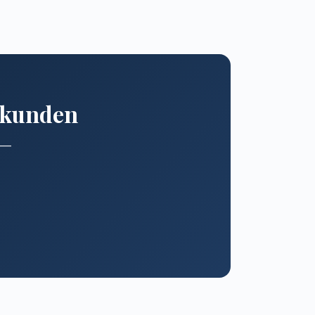
erkunden
n —